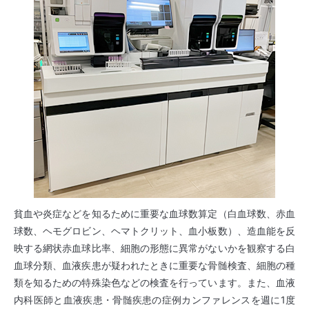
貧血や炎症などを知るために重要な血球数算定（白血球数、赤血
球数、ヘモグロビン、ヘマトクリット、血小板数）、造血能を反
映する網状赤血球比率、細胞の形態に異常がないかを観察する白
血球分類、血液疾患が疑われたときに重要な骨髄検査、細胞の種
類を知るための特殊染色などの検査を行っています。また、血液
内科医師と血液疾患・骨髄疾患の症例カンファレンスを週に1度